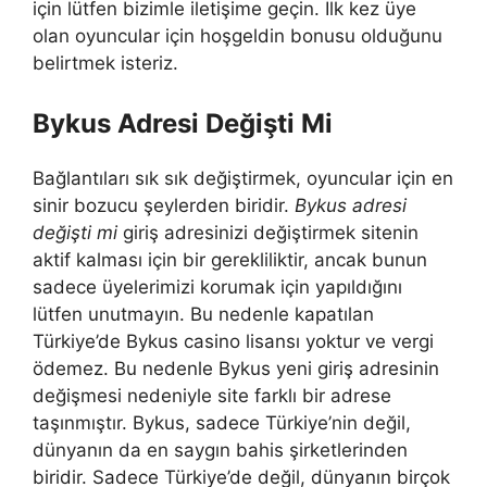
için lütfen bizimle iletişime geçin. İlk kez üye
olan oyuncular için hoşgeldin bonusu olduğunu
belirtmek isteriz.
Bykus Adresi Değişti Mi
Bağlantıları sık sık değiştirmek, oyuncular için en
sinir bozucu şeylerden biridir.
Bykus adresi
değişti mi
giriş adresinizi değiştirmek sitenin
aktif kalması için bir gerekliliktir, ancak bunun
sadece üyelerimizi korumak için yapıldığını
lütfen unutmayın. Bu nedenle kapatılan
Türkiye’de Bykus casino lisansı yoktur ve vergi
ödemez. Bu nedenle Bykus yeni giriş adresinin
değişmesi nedeniyle site farklı bir adrese
taşınmıştır. Bykus, sadece Türkiye’nin değil,
dünyanın da en saygın bahis şirketlerinden
biridir. Sadece Türkiye’de değil, dünyanın birçok