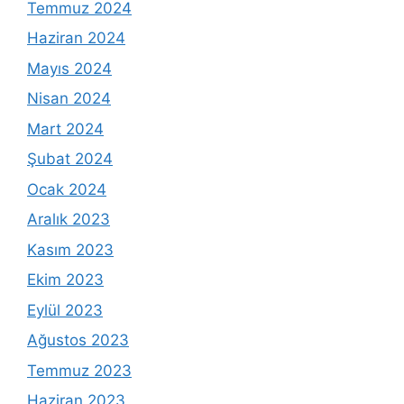
Temmuz 2024
Haziran 2024
Mayıs 2024
Nisan 2024
Mart 2024
Şubat 2024
Ocak 2024
Aralık 2023
Kasım 2023
Ekim 2023
Eylül 2023
Ağustos 2023
Temmuz 2023
Haziran 2023