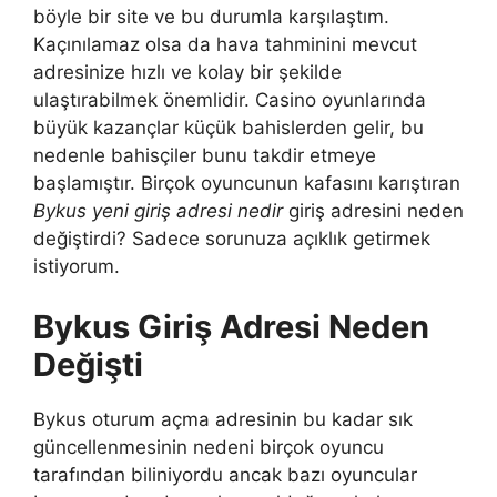
böyle bir site ve bu durumla karşılaştım.
Kaçınılamaz olsa da hava tahminini mevcut
adresinize hızlı ve kolay bir şekilde
ulaştırabilmek önemlidir. Casino oyunlarında
büyük kazançlar küçük bahislerden gelir, bu
nedenle bahisçiler bunu takdir etmeye
başlamıştır. Birçok oyuncunun kafasını karıştıran
Bykus yeni giriş adresi nedir
giriş adresini neden
değiştirdi? Sadece sorunuza açıklık getirmek
istiyorum.
Bykus Giriş Adresi Neden
Değişti
Bykus oturum açma adresinin bu kadar sık ​​
güncellenmesinin nedeni birçok oyuncu
tarafından biliniyordu ancak bazı oyuncular