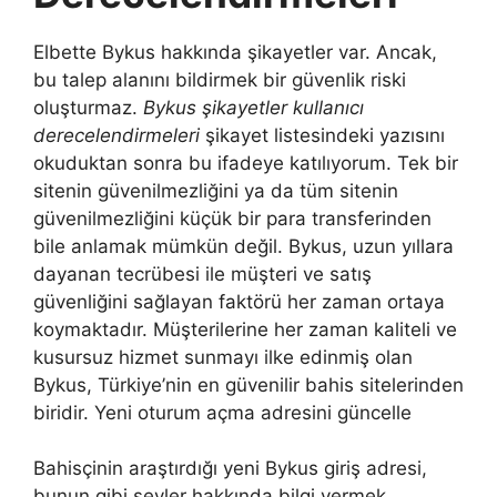
Elbette Bykus hakkında şikayetler var. Ancak,
bu talep alanını bildirmek bir güvenlik riski
oluşturmaz.
Bykus şikayetler kullanıcı
derecelendirmeleri
şikayet listesindeki yazısını
okuduktan sonra bu ifadeye katılıyorum. Tek bir
sitenin güvenilmezliğini ya da tüm sitenin
güvenilmezliğini küçük bir para transferinden
bile anlamak mümkün değil. Bykus, uzun yıllara
dayanan tecrübesi ile müşteri ve satış
güvenliğini sağlayan faktörü her zaman ortaya
koymaktadır. Müşterilerine her zaman kaliteli ve
kusursuz hizmet sunmayı ilke edinmiş olan
Bykus, Türkiye’nin en güvenilir bahis sitelerinden
biridir. Yeni oturum açma adresini güncelle
Bahisçinin araştırdığı yeni Bykus giriş adresi,
bunun gibi şeyler hakkında bilgi vermek