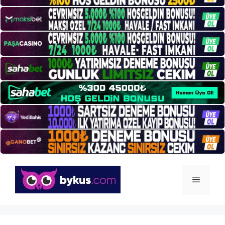
İçeriğe
atla
Menü