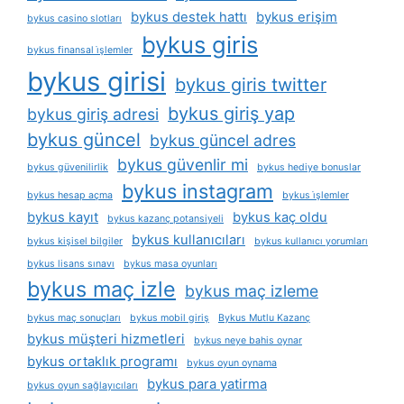
bykus destek hattı
bykus erişim
bykus casino slotları
bykus giris
bykus finansal i̇şlemler
bykus girisi
bykus giris twitter
bykus giriş yap
bykus giriş adresi
bykus güncel
bykus güncel adres
bykus güvenlir mi
bykus güvenilirlik
bykus hediye bonuslar
bykus instagram
bykus hesap açma
bykus i̇şlemler
bykus kayıt
bykus kaç oldu
bykus kazanç potansiyeli
bykus kullanıcıları
bykus kişisel bilgiler
bykus kullanıcı yorumları
bykus lisans sınavı
bykus masa oyunları
bykus maç izle
bykus maç izleme
bykus maç sonuçları
bykus mobil giriş
Bykus Mutlu Kazanç
bykus müşteri hizmetleri
bykus neye bahis oynar
bykus ortaklık programı
bykus oyun oynama
bykus para yatirma
bykus oyun sağlayıcıları