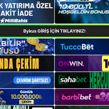
Bykus GİRİŞ İÇİN TIKLAYINIZ!