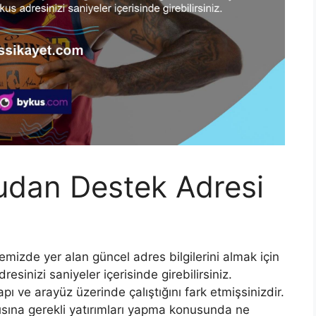
udan Destek Adresi
mizde yer alan güncel adres bilgilerini almak için
esinizi saniyeler içerisinde girebilirsiniz.
apı ve arayüz üzerinde çalıştığını fark etmişsinizdir.
pısına gerekli yatırımları yapma konusunda ne