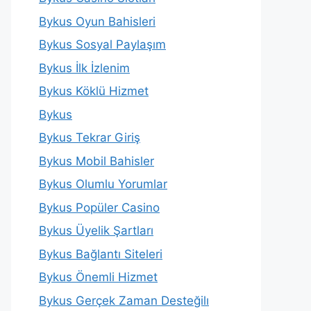
Bykus Oyun Bahisleri
Bykus Sosyal Paylaşım
Bykus İlk İzlenim
Bykus Köklü Hizmet
Bykus
Bykus Tekrar Giriş
Bykus Mobil Bahisler
Bykus Olumlu Yorumlar
Bykus Popüler Casino
Bykus Üyelik Şartları
Bykus Bağlantı Siteleri
Bykus Önemli Hizmet
Bykus Gerçek Zaman Desteğilı