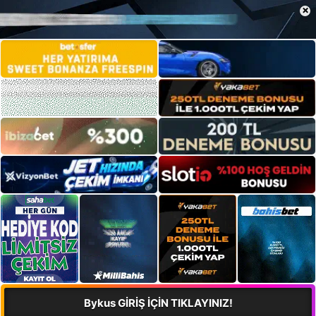
×
Bykus GİRİŞ İÇİN TIKLAYINIZ!