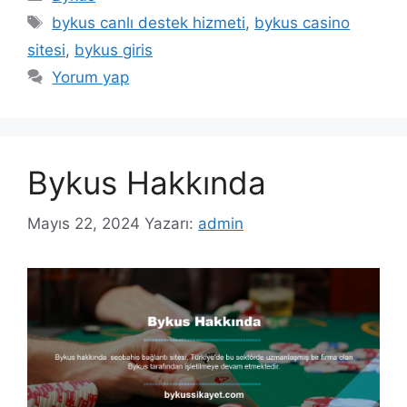
Etiketler
bykus canlı destek hizmeti
,
bykus casino
sitesi
,
bykus giris
Yorum yap
Bykus Hakkında
Mayıs 22, 2024
Yazarı:
admin