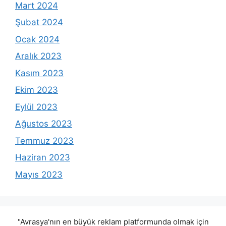
Mart 2024
Şubat 2024
Ocak 2024
Aralık 2023
Kasım 2023
Ekim 2023
Eylül 2023
Ağustos 2023
Temmuz 2023
Haziran 2023
Mayıs 2023
"Avrasya'nın en büyük reklam platformunda olmak için