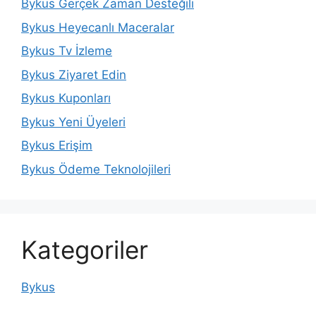
Bykus Gerçek Zaman Desteğilı
Bykus Heyecanlı Maceralar
Bykus Tv İzleme
Bykus Ziyaret Edin
Bykus Kuponları
Bykus Yeni Üyeleri
Bykus Erişim
Bykus Ödeme Teknolojileri
Kategoriler
Bykus