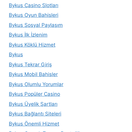
Bykus Casino Slotları
Bykus Oyun Bahisleri
Bykus Sosyal Paylaşım
Bykus İlk İzlenim
Bykus Köklü Hizmet
Bykus
Bykus Tekrar Giriş
Bykus Mobil Bahisler
Bykus Olumlu Yorumlar
Bykus Popüler Casino
Bykus Üyelik Şartları
Bykus Bağlantı Siteleri
Bykus Önemli Hizmet