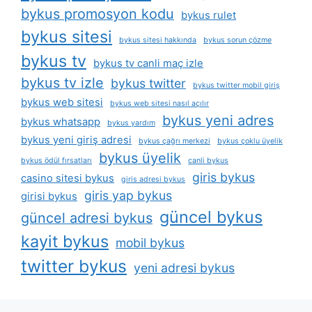
bykus promosyon kodu
bykus rulet
bykus sitesi
bykus sitesi hakkında
bykus sorun çözme
bykus tv
bykus tv canli maç izle
bykus tv izle
bykus twitter
bykus twitter mobil giriş
bykus web sitesi
bykus web sitesi nasıl açılır
bykus yeni adres
bykus whatsapp
bykus yardım
bykus yeni giriş adresi
bykus çağrı merkezi
bykus çoklu üyelik
bykus üyelik
bykus ödül fırsatları
canli bykus
giris bykus
casino sitesi bykus
giris adresi bykus
giris yap bykus
girisi bykus
güncel bykus
güncel adresi bykus
kayit bykus
mobil bykus
twitter bykus
yeni adresi bykus