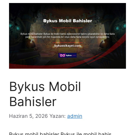
Bykus Mobil
Bahisler
Haziran 5, 2026
Yazarı:
admin
Bykus mobil bahisler Bykus ile mobil bahis