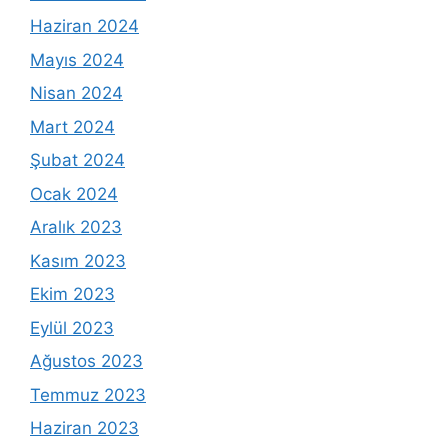
Haziran 2024
Mayıs 2024
Nisan 2024
Mart 2024
Şubat 2024
Ocak 2024
Aralık 2023
Kasım 2023
Ekim 2023
Eylül 2023
Ağustos 2023
Temmuz 2023
Haziran 2023