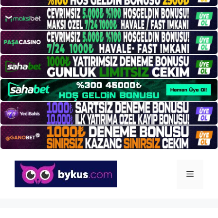
İçeriğe
atla
Menü