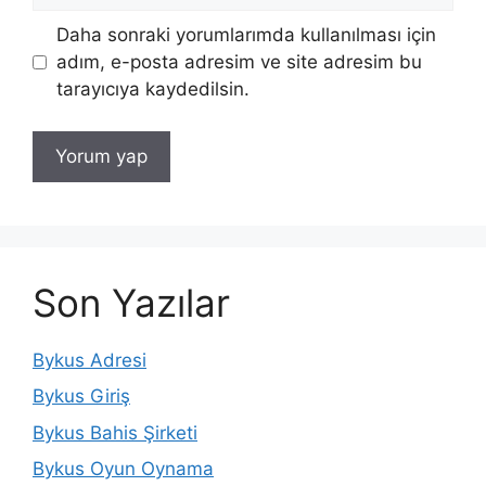
Daha sonraki yorumlarımda kullanılması için
adım, e-posta adresim ve site adresim bu
tarayıcıya kaydedilsin.
Son Yazılar
Bykus Adresi
Bykus Giriş
Bykus Bahis Şirketi
Bykus Oyun Oynama