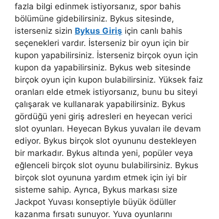
fazla bilgi edinmek istiyorsanız, spor bahis
bölümüne gidebilirsiniz. Bykus sitesinde,
isterseniz sizin
Bykus Giriş
için canlı bahis
seçenekleri vardır. İsterseniz bir oyun için bir
kupon yapabilirsiniz. İsterseniz birçok oyun için
kupon da yapabilirsiniz. Bykus web sitesinde
birçok oyun için kupon bulabilirsiniz. Yüksek faiz
oranları elde etmek istiyorsanız, bunu bu siteyi
çalışarak ve kullanarak yapabilirsiniz. Bykus
gördüğü yeni giriş adresleri en heyecan verici
slot oyunları. Heyecan Bykus yuvaları ile devam
ediyor. Bykus birçok slot oyununu destekleyen
bir markadır. Bykus altında yeni, popüler veya
eğlenceli birçok slot oyunu bulabilirsiniz. Bykus
birçok slot oyununa yardım etmek için iyi bir
sisteme sahip. Ayrıca, Bykus markası size
Jackpot Yuvası konseptiyle büyük ödüller
kazanma fırsatı sunuyor. Yuva oyunlarını