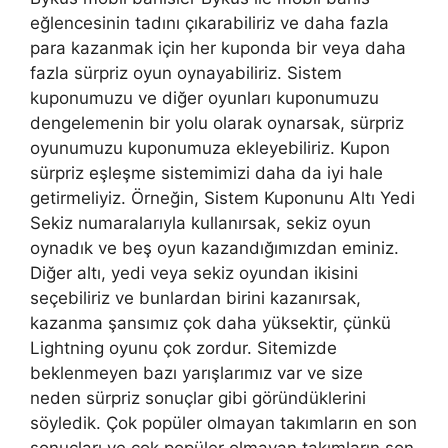
eğlencesinin tadını çıkarabiliriz ve daha fazla
para kazanmak için her kuponda bir veya daha
fazla sürpriz oyun oynayabiliriz. Sistem
kuponumuzu ve diğer oyunları kuponumuzu
dengelemenin bir yolu olarak oynarsak, sürpriz
oyunumuzu kuponumuza ekleyebiliriz. Kupon
sürpriz eşleşme sistemimizi daha da iyi hale
getirmeliyiz. Örneğin, Sistem Kuponunu Altı Yedi
Sekiz numaralarıyla kullanırsak, sekiz oyun
oynadık ve beş oyun kazandığımızdan eminiz.
Diğer altı, yedi veya sekiz oyundan ikisini
seçebiliriz ve bunlardan birini kazanırsak,
kazanma şansımız çok daha yüksektir, çünkü
Lightning oyunu çok zordur. Sitemizde
beklenmeyen bazı yarışlarımız var ve size
neden sürpriz sonuçlar gibi göründüklerini
söyledik. Çok popüler olmayan takımların en son