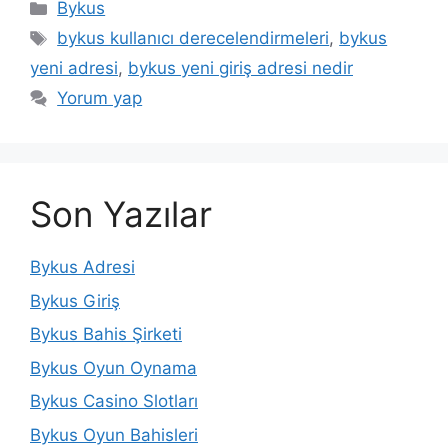
Kategoriler
Bykus
Etiketler
bykus kullanıcı derecelendirmeleri
,
bykus
yeni adresi
,
bykus yeni giriş adresi nedir
Yorum yap
Son Yazılar
Bykus Adresi
Bykus Giriş
Bykus Bahis Şirketi
Bykus Oyun Oynama
Bykus Casino Slotları
Bykus Oyun Bahisleri