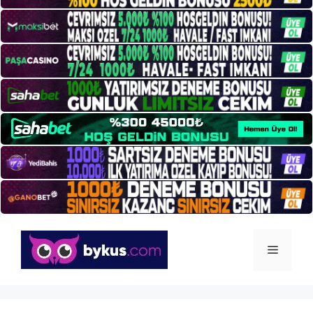
İçeriğe
atla
Menü