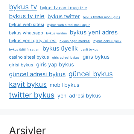
bykus tv
bykus tv canli maç izle
bykus tv izle
bykus twitter
bykus twitter mobil giriş
bykus web sitesi
bykus web sitesi nasıl açılır
bykus yeni adres
bykus whatsapp
bykus yardım
bykus yeni giriş adresi
bykus çağrı merkezi
bykus çoklu üyelik
bykus üyelik
bykus ödül fırsatları
canli bykus
giris bykus
casino sitesi bykus
giris adresi bykus
giris yap bykus
girisi bykus
güncel bykus
güncel adresi bykus
kayit bykus
mobil bykus
twitter bykus
yeni adresi bykus
Arşivler