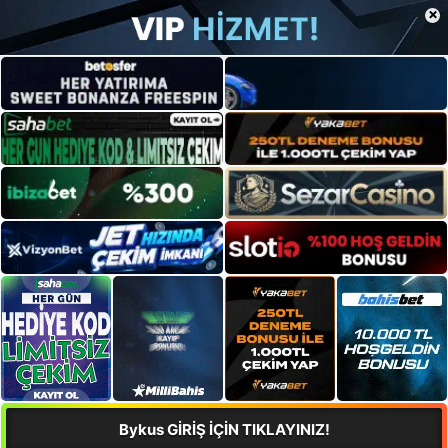
×
Bykus GİRİŞ İÇİN TIKLAYINIZ!