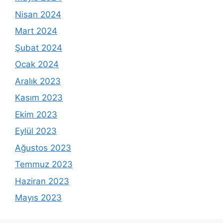
Nisan 2024
Mart 2024
Şubat 2024
Ocak 2024
Aralık 2023
Kasım 2023
Ekim 2023
Eylül 2023
Ağustos 2023
Temmuz 2023
Haziran 2023
Mayıs 2023