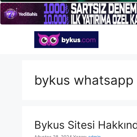
İçeriğe
atla
bykus whatsapp
Bykus Sitesi Hakkın
Ağustos 28, 2024
Yazarı:
admin