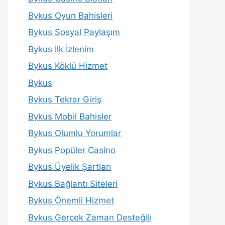
Bykus Oyun Bahisleri
Bykus Sosyal Paylaşım
Bykus İlk İzlenim
Bykus Köklü Hizmet
Bykus
Bykus Tekrar Giriş
Bykus Mobil Bahisler
Bykus Olumlu Yorumlar
Bykus Popüler Casino
Bykus Üyelik Şartları
Bykus Bağlantı Siteleri
Bykus Önemli Hizmet
Bykus Gerçek Zaman Desteğilı