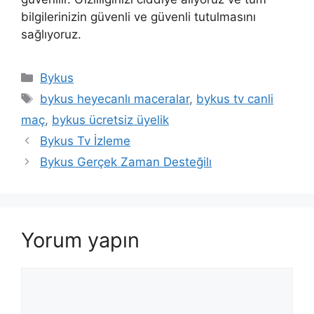
bilgilerinizin güvenli ve güvenli tutulmasını
sağlıyoruz.
Kategoriler
Bykus
Etiketler
bykus heyecanlı maceralar
,
bykus tv canli
maç
,
bykus ücretsiz üyelik
Bykus Tv İzleme
Bykus Gerçek Zaman Desteğilı
Yorum yapın
Yorum