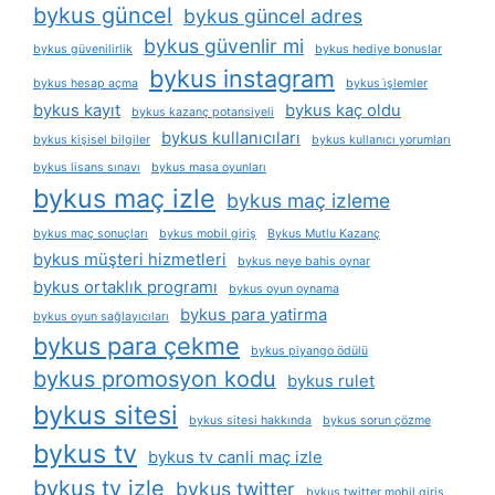
bykus güncel
bykus güncel adres
bykus güvenlir mi
bykus güvenilirlik
bykus hediye bonuslar
bykus instagram
bykus hesap açma
bykus i̇şlemler
bykus kayıt
bykus kaç oldu
bykus kazanç potansiyeli
bykus kullanıcıları
bykus kişisel bilgiler
bykus kullanıcı yorumları
bykus lisans sınavı
bykus masa oyunları
bykus maç izle
bykus maç izleme
bykus maç sonuçları
bykus mobil giriş
Bykus Mutlu Kazanç
bykus müşteri hizmetleri
bykus neye bahis oynar
bykus ortaklık programı
bykus oyun oynama
bykus para yatirma
bykus oyun sağlayıcıları
bykus para çekme
bykus piyango ödülü
bykus promosyon kodu
bykus rulet
bykus sitesi
bykus sitesi hakkında
bykus sorun çözme
bykus tv
bykus tv canli maç izle
bykus tv izle
bykus twitter
bykus twitter mobil giriş