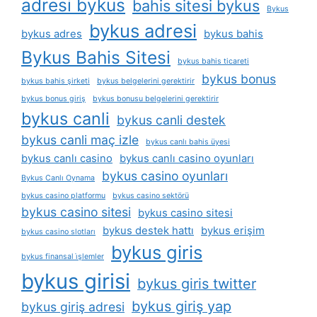
adresi bykus
bahis sitesi bykus
Bykus
bykus adresi
bykus adres
bykus bahis
Bykus Bahis Sitesi
bykus bahis ticareti
bykus bonus
bykus bahis şirketi
bykus belgelerini gerektirir
bykus bonus giriş
bykus bonusu belgelerini gerektirir
bykus canli
bykus canli destek
bykus canli maç izle
bykus canlı bahis üyesi
bykus canlı casino
bykus canlı casino oyunları
bykus casino oyunları
Bykus Canlı Oynama
bykus casino platformu
bykus casino sektörü
bykus casino sitesi
bykus casino sitesi
bykus destek hattı
bykus erişim
bykus casino slotları
bykus giris
bykus finansal i̇şlemler
bykus girisi
bykus giris twitter
bykus giriş yap
bykus giriş adresi