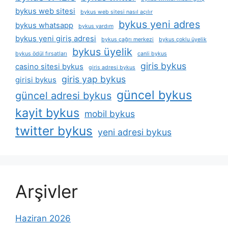
bykus web sitesi
bykus web sitesi nasıl açılır
bykus yeni adres
bykus whatsapp
bykus yardım
bykus yeni giriş adresi
bykus çağrı merkezi
bykus çoklu üyelik
bykus üyelik
bykus ödül fırsatları
canli bykus
giris bykus
casino sitesi bykus
giris adresi bykus
giris yap bykus
girisi bykus
güncel bykus
güncel adresi bykus
kayit bykus
mobil bykus
twitter bykus
yeni adresi bykus
Arşivler
Haziran 2026