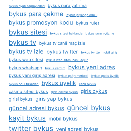
bykus para yatirma
bykus oyun sağlayıcıları
bykus para çekme
bykus piyango ödülü
bykus promosyon kodu
bykus rulet
bykus sitesi
bykus sitesi hakkında
bykus sorun çözme
bykus tv
bykus tv canli maç izle
bykus tv izle
bykus twitter
bykus twitter mobil giriş
bykus web sitesi
bykus web sitesi nasıl açılır
bykus yeni adres
bykus whatsapp
bykus yardım
bykus yeni giriş adresi
bykus çağrı merkezi
bykus çoklu üyelik
bykus üyelik
bykus ödül fırsatları
canli bykus
giris bykus
casino sitesi bykus
giris adresi bykus
giris yap bykus
girisi bykus
güncel bykus
güncel adresi bykus
kayit bykus
mobil bykus
twitter bykus
yeni adresi bykus