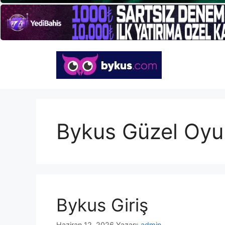
İçeriğe
atla
Bykus Güzel Oyu
Bykus Giriş
Haziran 12, 2026
Yazarı:
admin