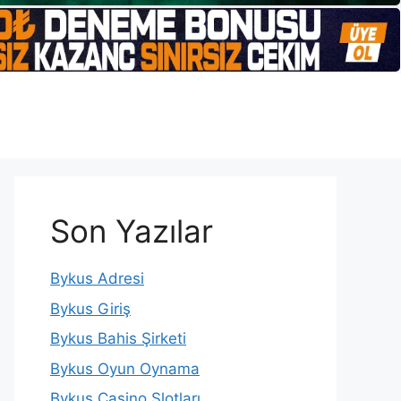
Son Yazılar
Bykus Adresi
Bykus Giriş
Bykus Bahis Şirketi
Bykus Oyun Oynama
Bykus Casino Slotları