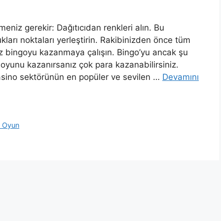
eniz gerekir: Dağıtıcıdan renkleri alın. Bu
ukları noktaları yerleştirin. Rakibinizden önce tüm
anız bingoyu kazanmaya çalışın. Bingo’yu ancak şu
 oyunu kazanırsanız çok para kazanabilirsiniz.
casino sektörünün en popüler ve sevilen …
Devamını
i Oyun