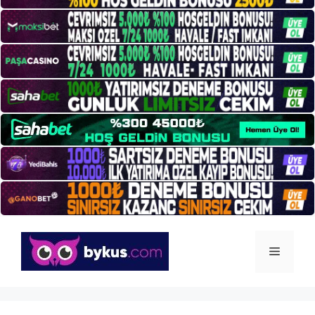
İçeriğe
atla
Menü