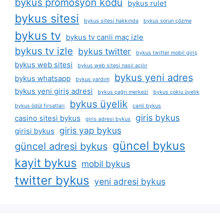
bykus promosyon kodu
bykus rulet
bykus sitesi
bykus sitesi hakkında
bykus sorun çözme
bykus tv
bykus tv canli maç izle
bykus tv izle
bykus twitter
bykus twitter mobil giriş
bykus web sitesi
bykus web sitesi nasıl açılır
bykus yeni adres
bykus whatsapp
bykus yardım
bykus yeni giriş adresi
bykus çağrı merkezi
bykus çoklu üyelik
bykus üyelik
bykus ödül fırsatları
canli bykus
giris bykus
casino sitesi bykus
giris adresi bykus
giris yap bykus
girisi bykus
güncel bykus
güncel adresi bykus
kayit bykus
mobil bykus
twitter bykus
yeni adresi bykus