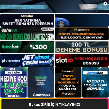
×
Bykus GİRİŞ İÇİN TIKLAYINIZ!