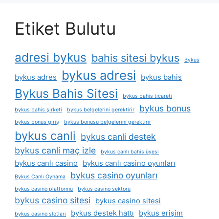
Etiket Bulutu
adresi bykus
bahis sitesi bykus
Bykus
bykus adresi
bykus adres
bykus bahis
Bykus Bahis Sitesi
bykus bahis ticareti
bykus bonus
bykus bahis şirketi
bykus belgelerini gerektirir
bykus bonus giriş
bykus bonusu belgelerini gerektirir
bykus canli
bykus canli destek
bykus canli maç izle
bykus canlı bahis üyesi
bykus canlı casino
bykus canlı casino oyunları
bykus casino oyunları
Bykus Canlı Oynama
bykus casino platformu
bykus casino sektörü
bykus casino sitesi
bykus casino sitesi
bykus destek hattı
bykus erişim
bykus casino slotları