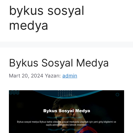
bykus sosyal
medya
Bykus Sosyal Medya
Mart 20, 2024
Yazarı:
admin