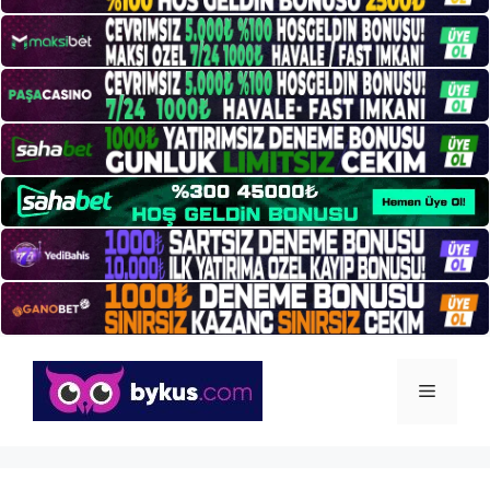
İçeriğe
atla
Menü