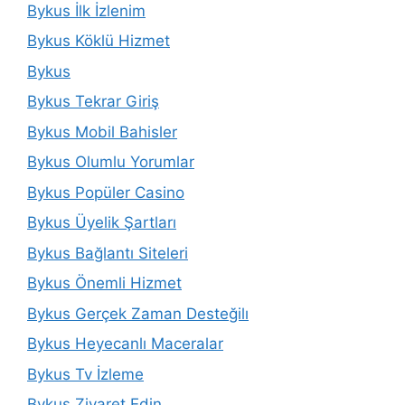
Bykus İlk İzlenim
Bykus Köklü Hizmet
Bykus
Bykus Tekrar Giriş
Bykus Mobil Bahisler
Bykus Olumlu Yorumlar
Bykus Popüler Casino
Bykus Üyelik Şartları
Bykus Bağlantı Siteleri
Bykus Önemli Hizmet
Bykus Gerçek Zaman Desteğilı
Bykus Heyecanlı Maceralar
Bykus Tv İzleme
Bykus Ziyaret Edin