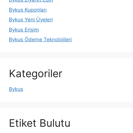
Bykus Kuponları
Bykus Yeni Üyeleri
Bykus Erişim
Bykus Ödeme Teknolojileri
Kategoriler
Bykus
Etiket Bulutu