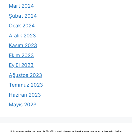
Mart 2024
Şubat 2024
Ocak 2024
Aralık 2023
Kasım 2023
Ekim 2023
Eylül 2023
Ağustos 2023
Temmuz 2023
Haziran 2023
Mayıs 2023