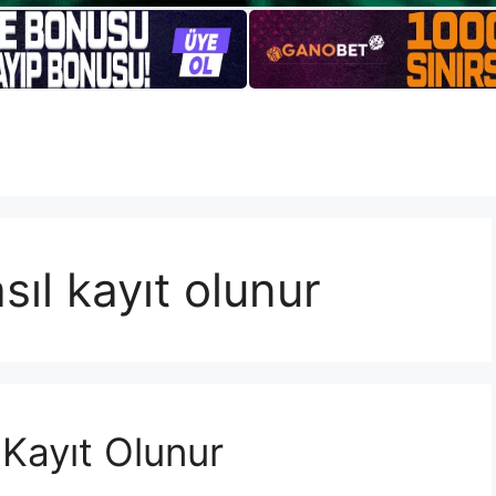
sıl kayıt olunur
 Kayıt Olunur