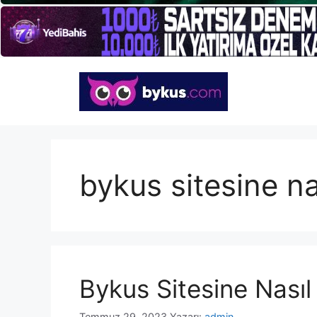
İçeriğe
atla
bykus sitesine na
Bykus Sitesine Nasıl
Temmuz 29, 2023
Yazarı:
admin