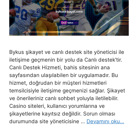
Bykus şikayet ve canlı destek site yöneticisi ile
iletişime geçmenin bir yolu da Canlı destek’tir.
Canlı Destek Hizmeti, bahis sitesinin ana
sayfasından ulaşılabilen bir uygulamadır. Bu
hizmet, doğrudan bir müşteri hizmetleri
temsilcisiyle iletişime geçmenizi sağlar. Şikayet
ve önerileriniz canlı sohbet yoluyla iletilebilir.
Casino siteleri, kullanıcı yorumlarına ve
şikayetlerine kayıtsız değildir. Sorun olması
durumunda site yöneticisine …
Devamını oku…