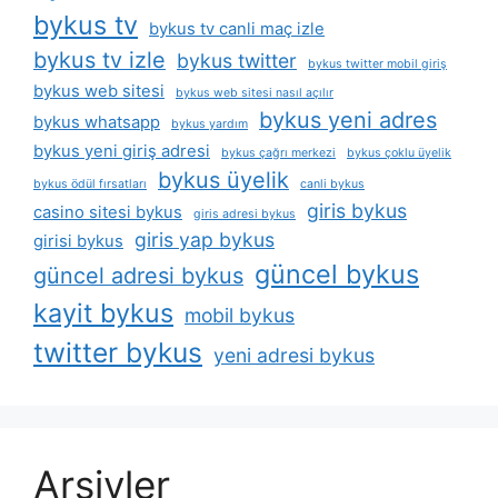
bykus tv
bykus tv canli maç izle
bykus tv izle
bykus twitter
bykus twitter mobil giriş
bykus web sitesi
bykus web sitesi nasıl açılır
bykus yeni adres
bykus whatsapp
bykus yardım
bykus yeni giriş adresi
bykus çağrı merkezi
bykus çoklu üyelik
bykus üyelik
bykus ödül fırsatları
canli bykus
giris bykus
casino sitesi bykus
giris adresi bykus
giris yap bykus
girisi bykus
güncel bykus
güncel adresi bykus
kayit bykus
mobil bykus
twitter bykus
yeni adresi bykus
Arşivler