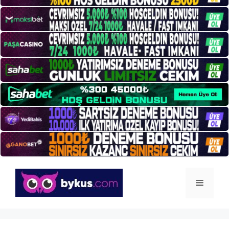
İçeriğe
atla
Menü