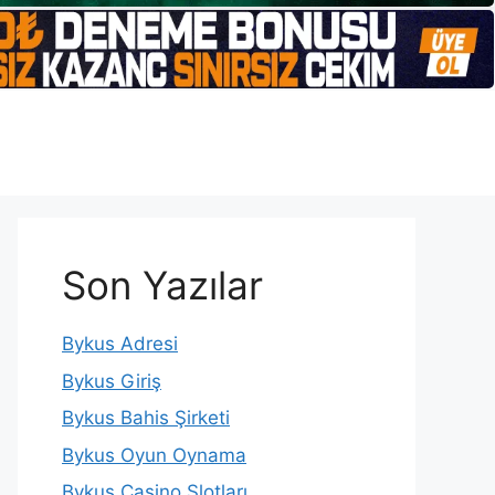
Son Yazılar
Bykus Adresi
Bykus Giriş
Bykus Bahis Şirketi
Bykus Oyun Oynama
Bykus Casino Slotları