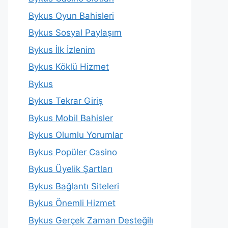
Bykus Oyun Bahisleri
Bykus Sosyal Paylaşım
Bykus İlk İzlenim
Bykus Köklü Hizmet
Bykus
Bykus Tekrar Giriş
Bykus Mobil Bahisler
Bykus Olumlu Yorumlar
Bykus Popüler Casino
Bykus Üyelik Şartları
Bykus Bağlantı Siteleri
Bykus Önemli Hizmet
Bykus Gerçek Zaman Desteğilı