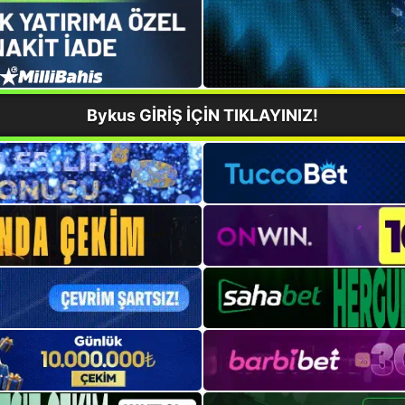
Bykus GİRİŞ İÇİN TIKLAYINIZ!