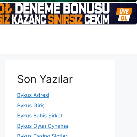
Son Yazılar
Bykus Adresi
Bykus Giriş
Bykus Bahis Şirketi
Bykus Oyun Oynama
Bykus Casino Slotları