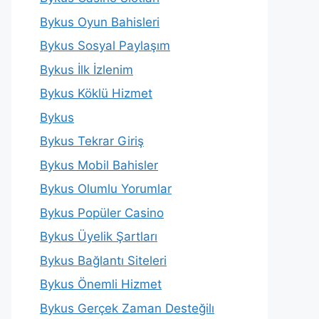
Bykus Oyun Bahisleri
Bykus Sosyal Paylaşım
Bykus İlk İzlenim
Bykus Köklü Hizmet
Bykus
Bykus Tekrar Giriş
Bykus Mobil Bahisler
Bykus Olumlu Yorumlar
Bykus Popüler Casino
Bykus Üyelik Şartları
Bykus Bağlantı Siteleri
Bykus Önemli Hizmet
Bykus Gerçek Zaman Desteğilı