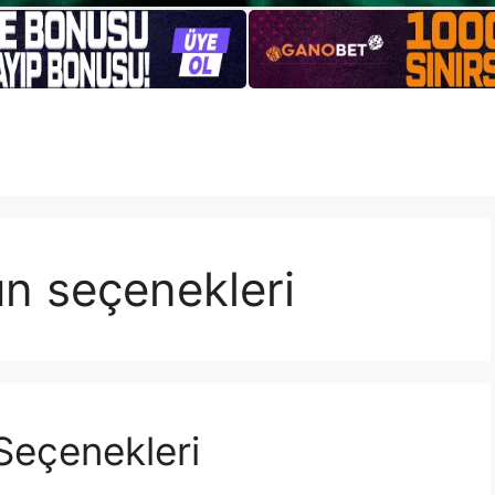
n seçenekleri
Seçenekleri