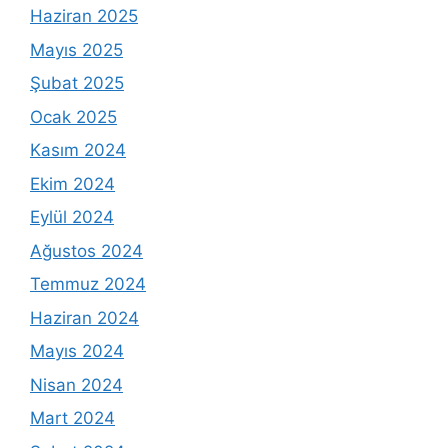
Haziran 2025
Mayıs 2025
Şubat 2025
Ocak 2025
Kasım 2024
Ekim 2024
Eylül 2024
Ağustos 2024
Temmuz 2024
Haziran 2024
Mayıs 2024
Nisan 2024
Mart 2024