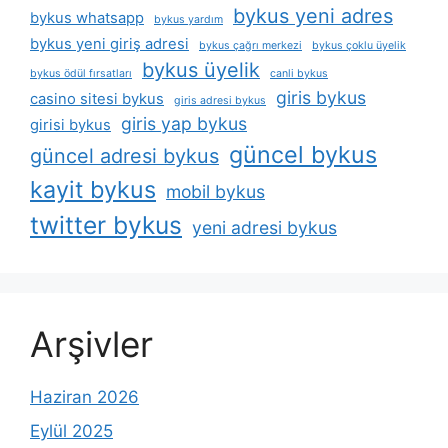
bykus yeni adres
bykus whatsapp
bykus yardım
bykus yeni giriş adresi
bykus çağrı merkezi
bykus çoklu üyelik
bykus üyelik
bykus ödül fırsatları
canli bykus
giris bykus
casino sitesi bykus
giris adresi bykus
giris yap bykus
girisi bykus
güncel bykus
güncel adresi bykus
kayit bykus
mobil bykus
twitter bykus
yeni adresi bykus
Arşivler
Haziran 2026
Eylül 2025