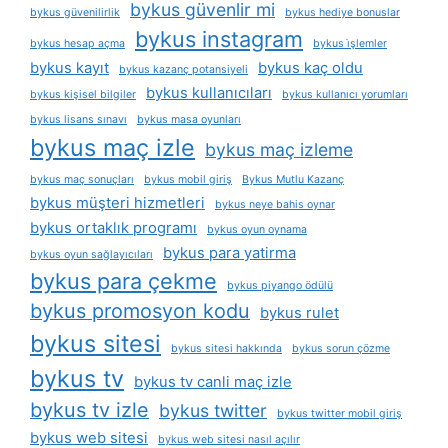
bykus güvenlir mi
bykus güvenilirlik
bykus hediye bonuslar
bykus instagram
bykus hesap açma
bykus i̇şlemler
bykus kayıt
bykus kaç oldu
bykus kazanç potansiyeli
bykus kullanıcıları
bykus kişisel bilgiler
bykus kullanıcı yorumları
bykus lisans sınavı
bykus masa oyunları
bykus maç izle
bykus maç izleme
bykus maç sonuçları
bykus mobil giriş
Bykus Mutlu Kazanç
bykus müşteri hizmetleri
bykus neye bahis oynar
bykus ortaklık programı
bykus oyun oynama
bykus para yatirma
bykus oyun sağlayıcıları
bykus para çekme
bykus piyango ödülü
bykus promosyon kodu
bykus rulet
bykus sitesi
bykus sitesi hakkında
bykus sorun çözme
bykus tv
bykus tv canli maç izle
bykus tv izle
bykus twitter
bykus twitter mobil giriş
bykus web sitesi
bykus web sitesi nasıl açılır