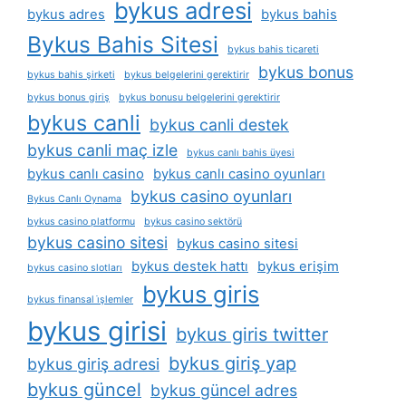
bykus adresi
bykus adres
bykus bahis
Bykus Bahis Sitesi
bykus bahis ticareti
bykus bonus
bykus bahis şirketi
bykus belgelerini gerektirir
bykus bonus giriş
bykus bonusu belgelerini gerektirir
bykus canli
bykus canli destek
bykus canli maç izle
bykus canlı bahis üyesi
bykus canlı casino
bykus canlı casino oyunları
bykus casino oyunları
Bykus Canlı Oynama
bykus casino platformu
bykus casino sektörü
bykus casino sitesi
bykus casino sitesi
bykus destek hattı
bykus erişim
bykus casino slotları
bykus giris
bykus finansal i̇şlemler
bykus girisi
bykus giris twitter
bykus giriş yap
bykus giriş adresi
bykus güncel
bykus güncel adres