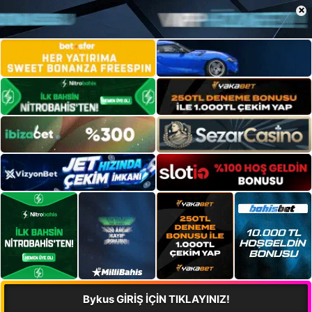
×
Bykus GİRİŞ İÇİN TIKLAYINIZ!