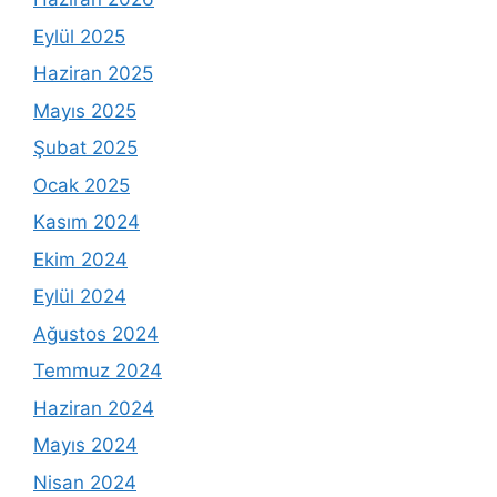
Eylül 2025
Haziran 2025
Mayıs 2025
Şubat 2025
Ocak 2025
Kasım 2024
Ekim 2024
Eylül 2024
Ağustos 2024
Temmuz 2024
Haziran 2024
Mayıs 2024
Nisan 2024