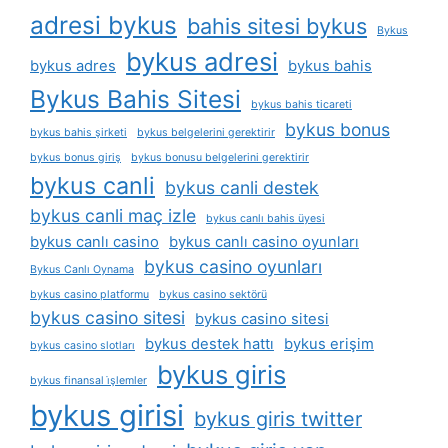
adresi bykus
bahis sitesi bykus
Bykus
bykus adresi
bykus adres
bykus bahis
Bykus Bahis Sitesi
bykus bahis ticareti
bykus bonus
bykus bahis şirketi
bykus belgelerini gerektirir
bykus bonus giriş
bykus bonusu belgelerini gerektirir
bykus canli
bykus canli destek
bykus canli maç izle
bykus canlı bahis üyesi
bykus canlı casino
bykus canlı casino oyunları
bykus casino oyunları
Bykus Canlı Oynama
bykus casino platformu
bykus casino sektörü
bykus casino sitesi
bykus casino sitesi
bykus destek hattı
bykus erişim
bykus casino slotları
bykus giris
bykus finansal i̇şlemler
bykus girisi
bykus giris twitter