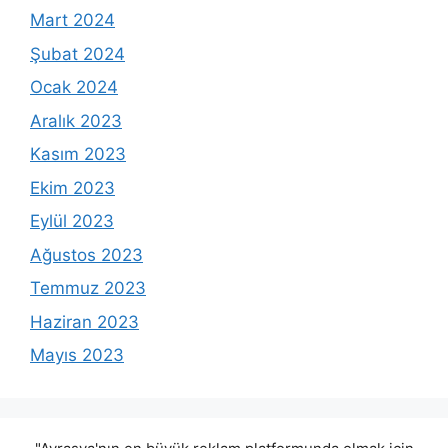
Mart 2024
Şubat 2024
Ocak 2024
Aralık 2023
Kasım 2023
Ekim 2023
Eylül 2023
Ağustos 2023
Temmuz 2023
Haziran 2023
Mayıs 2023