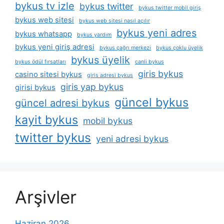
bykus tv izle
bykus twitter
bykus twitter mobil giriş
bykus web sitesi
bykus web sitesi nasıl açılır
bykus yeni adres
bykus whatsapp
bykus yardım
bykus yeni giriş adresi
bykus çağrı merkezi
bykus çoklu üyelik
bykus üyelik
bykus ödül fırsatları
canli bykus
giris bykus
casino sitesi bykus
giris adresi bykus
giris yap bykus
girisi bykus
güncel bykus
güncel adresi bykus
kayit bykus
mobil bykus
twitter bykus
yeni adresi bykus
Arşivler
Haziran 2026