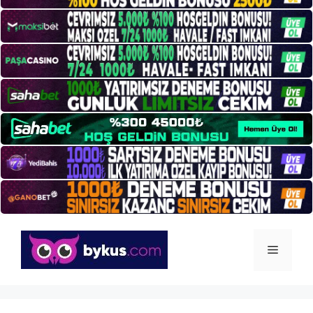
İçeriğe
atla
Menü