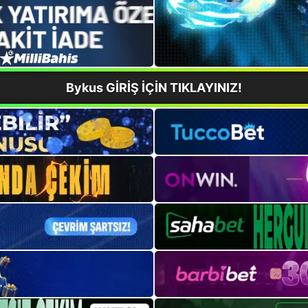
Bykus GİRİŞ İÇİN TIKLAYINIZ!