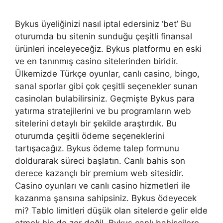
Bykus üyeliğinizi nasıl iptal edersiniz ‘bet’ Bu
oturumda bu sitenin sunduğu çeşitli finansal
ürünleri inceleyeceğiz. Bykus platformu en eski
ve en tanınmış casino sitelerinden biridir.
Ülkemizde Türkçe oyunlar, canlı casino, bingo,
sanal sporlar gibi çok çeşitli seçenekler sunan
casinoları bulabilirsiniz. Geçmişte Bykus para
yatırma stratejilerini ve bu programların web
sitelerini detaylı bir şekilde araştırdık. Bu
oturumda çeşitli ödeme seçeneklerini
tartışacağız. Bykus ödeme talep formunu
doldurarak süreci başlatın. Canlı bahis son
derece kazançlı bir premium web sitesidir.
Casino oyunları ve canlı casino hizmetleri ile
kazanma şansına sahipsiniz. Bykus ödeyecek
mi? Tablo limitleri düşük olan sitelerde gelir elde