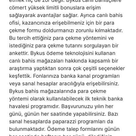
etmek hiç de zor değil. Bykus canlı bahisçilere
cömert yüksek limitli bonuslara erişim
sağlayarak avantajlar sağlar. Ayrıca canlı bahis
ofisi, kazancınıza erişebilmeniz için bir para
çekme formu doldurmanızı zorunlu kılmaktadır.
Bu tercih ettiğiniz para çekme yöntemini ve
istediğiniz para çekme tutarını sorgulayan bir
ankettir. Bykus ödeme teknolojisini kullanan
canlı bahis mağazaları hakkında kapsamlı bir
araştırma yaptıktan sonra çok çeşitli seçenekler
keşfettik. Fonlarınıza banka kanal programları
veya sanal hesaplar aracılığıyla erişebilirsiniz.
Bykus bahis mağazalarında para çekme
yöntemi olarak kullanılabilecek ilk teknik banka
havalesi programıdır. Başvurunuzu yılın her
günü, günün her saatinde yapabilirsiniz. Bazı
sanal hesaplarda paparazzi programları da
bulunmaktadır. Ödeme talep formlarını günün