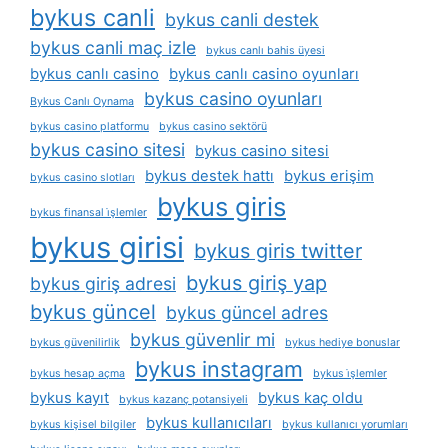
bykus canli
bykus canli destek
bykus canli maç izle
bykus canlı bahis üyesi
bykus canlı casino
bykus canlı casino oyunları
bykus casino oyunları
Bykus Canlı Oynama
bykus casino platformu
bykus casino sektörü
bykus casino sitesi
bykus casino sitesi
bykus destek hattı
bykus erişim
bykus casino slotları
bykus giris
bykus finansal i̇şlemler
bykus girisi
bykus giris twitter
bykus giriş yap
bykus giriş adresi
bykus güncel
bykus güncel adres
bykus güvenlir mi
bykus güvenilirlik
bykus hediye bonuslar
bykus instagram
bykus hesap açma
bykus i̇şlemler
bykus kayıt
bykus kaç oldu
bykus kazanç potansiyeli
bykus kullanıcıları
bykus kişisel bilgiler
bykus kullanıcı yorumları