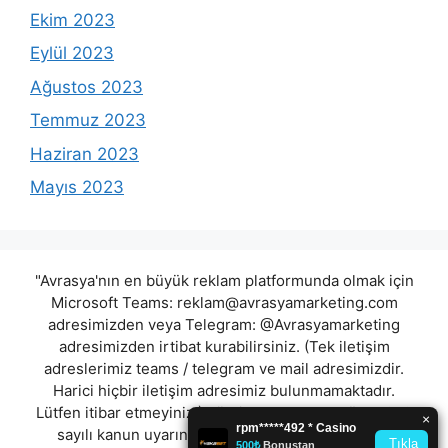
Ekim 2023
Eylül 2023
Ağustos 2023
Temmuz 2023
Haziran 2023
Mayıs 2023
"Avrasya'nın en büyük reklam platformunda olmak için
Microsoft Teams:
reklam@avrasyamarketing.com
adresimizden veya Telegram: @Avrasyamarketing
adresimizden irtibat kurabilirsiniz. (Tek iletişim
adreslerimiz teams / telegram ve mail adresimizdir.
Harici hiçbir iletişim adresimiz bulunmamaktadır.
Lütfen itibar etmeyiniz.) Türkiye yasalarına göre 7258
sayılı kanun uyarınca yasa dışı bahis oynamanın