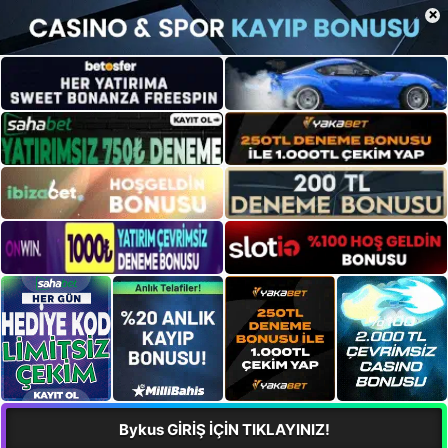
×
Bykus GİRİŞ İÇİN TIKLAYINIZ!