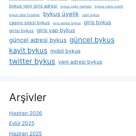
bykus yeni giriş adresi
bykus çağrı merkezi
bykus çoklu üyelik
bykus üyelik
bykus ödül fırsatları
canli bykus
giris bykus
casino sitesi bykus
giris adresi bykus
giris yap bykus
girisi bykus
güncel bykus
güncel adresi bykus
kayit bykus
mobil bykus
twitter bykus
yeni adresi bykus
Arşivler
Haziran 2026
Eylül 2025
Haziran 2025