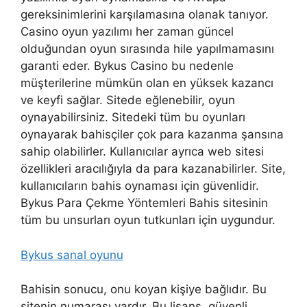
gereksinimlerini karşılamasına olanak tanıyor.
Casino oyun yazılımı her zaman güncel
olduğundan oyun sırasında hile yapılmamasını
garanti eder. Bykus Casino bu nedenle
müşterilerine mümkün olan en yüksek kazancı
ve keyfi sağlar. Sitede eğlenebilir, oyun
oynayabilirsiniz. Sitedeki tüm bu oyunları
oynayarak bahisçiler çok para kazanma şansına
sahip olabilirler. Kullanıcılar ayrıca web sitesi
özellikleri aracılığıyla da para kazanabilirler. Site,
kullanıcıların bahis oynaması için güvenlidir.
Bykus Para Çekme Yöntemleri Bahis sitesinin
tüm bu unsurları oyun tutkunları için uygundur.
Bykus sanal oyunu
Bahisin sonucu, onu koyan kişiye bağlıdır. Bu
sitenin numarası vardır. Bu lisans, güvenli