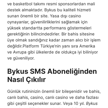
ve basketbol takımı resmi sponsorlardan mali
destek almaktadır. Bykus bu kaliteli hizmeti
sunan önemli bir site. Yasa dışı casino
oynayanlar, güvenilirliklerini sağlamak için
yüksek standartta performans göstermeleri
gerektiğinin bilincindedirler. Bir bahis sitesine
üye olmak sandığınız kadar zaman alıcı bir işlem
değildir.Platform Türkiye’nin yanı sıra Amerika
ve Avrupa gibi ülkelerde de oldukça iyi biliniyor
ve güveniliyor.
Bykus SMS Aboneliğinden
Nasıl Çıkılır
Günlük rutininizin önemli bir bileşenidir ve bahis,
canlı bahis, casino, canlı casino ve daha fazlası
gibi çeşitli seçenekler sunar. Veya 10 yıl.
Bykus