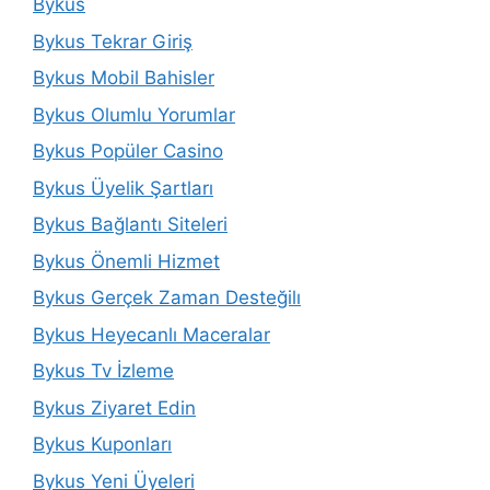
Bykus
Bykus Tekrar Giriş
Bykus Mobil Bahisler
Bykus Olumlu Yorumlar
Bykus Popüler Casino
Bykus Üyelik Şartları
Bykus Bağlantı Siteleri
Bykus Önemli Hizmet
Bykus Gerçek Zaman Desteğilı
Bykus Heyecanlı Maceralar
Bykus Tv İzleme
Bykus Ziyaret Edin
Bykus Kuponları
Bykus Yeni Üyeleri