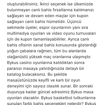
oluşturabilirsiniz. İkinci seçenek ise ülkemizde
bulunmayan canlı bahis fırsatlarına katılmanızı
sağlayan ve devam eden maçlar için kupon
sağlayan canlı bahis hizmetidir. Üçüncü
sekmede üyeler, espor oyunlarının yanı sıra
multimedya oyunları ve video oyunu turnuvaları
için de kupon tamamlayabilirler. Ayrıca canlı
bahis ofisinin sanal bahis konusunda gösterdiği
yoğun çabalara rağmen, tüm bu alanlarda
olağanüstü yüksek maç oranlarına ulaşmıştır.
Bykus casino oyunlarına katıldıktan sonra
paranızı masaya yatırdığınızda detaylı bir
katalog bulacaksınız. Bu şekilde
masaüstünüzde keyifli ve karlı bir oyun
deneyimi için sayısız olasılık sunar. Bir sonraki
duyuruya kadar güncel adresimiz
Bykus masa
oyunları
olacaktır. Bykus basketbol tutkunlarına
sunulan farklı bahis seçenekleri nelerdir? Bykus