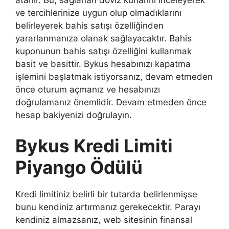
atanır. Bu, sağlanan döviz kurlarını inceleyerek
ve tercihlerinize uygun olup olmadıklarını
belirleyerek bahis satışı özelliğinden
yararlanmanıza olanak sağlayacaktır. Bahis
kuponunun bahis satışı özelliğini kullanmak
basit ve basittir. Bykus hesabınızı kapatma
işlemini başlatmak istiyorsanız, devam etmeden
önce oturum açmanız ve hesabınızı
doğrulamanız önemlidir. Devam etmeden önce
hesap bakiyenizi doğrulayın.
Bykus Kredi Limiti
Piyango Ödülü
Kredi limitiniz belirli bir tutarda belirlenmişse
bunu kendiniz artırmanız gerekecektir. Parayı
kendiniz almazsanız, web sitesinin finansal