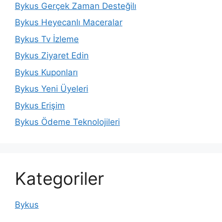
Bykus Gerçek Zaman Desteğilı
Bykus Heyecanlı Maceralar
Bykus Tv İzleme
Bykus Ziyaret Edin
Bykus Kuponları
Bykus Yeni Üyeleri
Bykus Erişim
Bykus Ödeme Teknolojileri
Kategoriler
Bykus