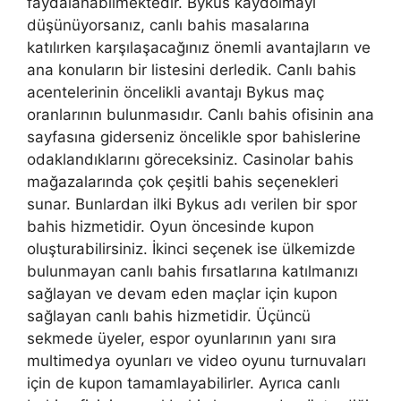
faydalanabilmektedir. Bykus kaydolmayı
düşünüyorsanız, canlı bahis masalarına
katılırken karşılaşacağınız önemli avantajların ve
ana konuların bir listesini derledik. Canlı bahis
acentelerinin öncelikli avantajı Bykus maç
oranlarının bulunmasıdır. Canlı bahis ofisinin ana
sayfasına giderseniz öncelikle spor bahislerine
odaklandıklarını göreceksiniz. Casinolar bahis
mağazalarında çok çeşitli bahis seçenekleri
sunar. Bunlardan ilki Bykus adı verilen bir spor
bahis hizmetidir. Oyun öncesinde kupon
oluşturabilirsiniz. İkinci seçenek ise ülkemizde
bulunmayan canlı bahis fırsatlarına katılmanızı
sağlayan ve devam eden maçlar için kupon
sağlayan canlı bahis hizmetidir. Üçüncü
sekmede üyeler, espor oyunlarının yanı sıra
multimedya oyunları ve video oyunu turnuvaları
için de kupon tamamlayabilirler. Ayrıca canlı