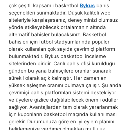
çok çeşitli kapsamlı basketbol
Bykus
bahis
seçenekleri sunmaktadır. Düşük kaliteli web
siteleriyle karşılaşırsanız, deneyiminizi olumsuz
yönde etkileyebilecek ortalamanın altında
alternatif bahisler bulacaksınız. Basketbol
bahisleri için futbol stadyumlarında popüler
olarak kullanılan çok sayıda çevrimiçi platform
bulunmaktadır. Bykus basketbol inceleme
sitelerinden biridir. Canlı bahis ofisi kurulduğu
günden bu yana bahisçilere oranlar sunarak
sürekli olarak açık kalmıştır. Her zaman en
yüksek eşleşme oranını bulmaya çalışır. Şu anda
çevrimiçi bahis platformları sistemi destekliyor
ve üyelere gizlice dağıtılabilecek önemli ödüller
sağlıyor. Avantajlardan tam olarak yararlanmak
için kuponların basketbol maçında kullanılması
gerekir. Durumunuza göre en iyi eylem planını
belirlemenize yardımcı olmaktan mutluluk