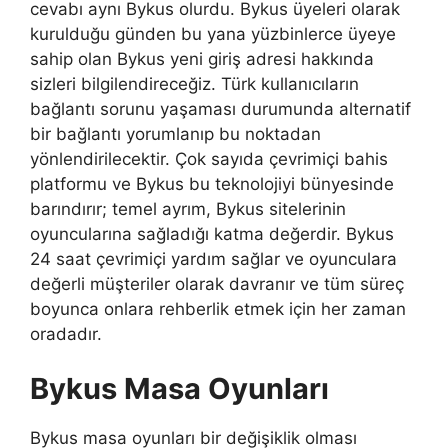
cevabı aynı Bykus olurdu. Bykus üyeleri olarak
kurulduğu günden bu yana yüzbinlerce üyeye
sahip olan Bykus yeni giriş adresi hakkında
sizleri bilgilendireceğiz. Türk kullanıcıların
bağlantı sorunu yaşaması durumunda alternatif
bir bağlantı yorumlanıp bu noktadan
yönlendirilecektir. Çok sayıda çevrimiçi bahis
platformu ve Bykus bu teknolojiyi bünyesinde
barındırır; temel ayrım, Bykus sitelerinin
oyuncularına sağladığı katma değerdir. Bykus
24 saat çevrimiçi yardım sağlar ve oyunculara
değerli müşteriler olarak davranır ve tüm süreç
boyunca onlara rehberlik etmek için her zaman
oradadır.
Bykus Masa Oyunları
Bykus masa oyunları bir değişiklik olması