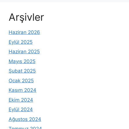
Arşivler
Haziran 2026
Eylül 2025
Haziran 2025
Mayıs 2025
Şubat 2025
Ocak 2025
Kasım 2024
Ekim 2024
Eylül 2024
Ağustos 2024
Temmuz 2024