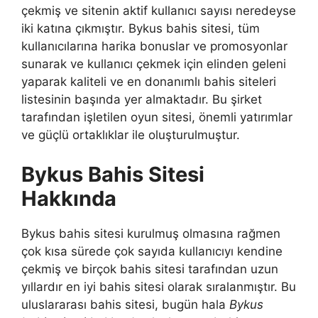
çekmiş ve sitenin aktif kullanıcı sayısı neredeyse
iki katına çıkmıştır. Bykus bahis sitesi, tüm
kullanıcılarına harika bonuslar ve promosyonlar
sunarak ve kullanıcı çekmek için elinden geleni
yaparak kaliteli ve en donanımlı bahis siteleri
listesinin başında yer almaktadır. Bu şirket
tarafından işletilen oyun sitesi, önemli yatırımlar
ve güçlü ortaklıklar ile oluşturulmuştur.
Bykus Bahis Sitesi
Hakkında
Bykus bahis sitesi kurulmuş olmasına rağmen
çok kısa sürede çok sayıda kullanıcıyı kendine
çekmiş ve birçok bahis sitesi tarafından uzun
yıllardır en iyi bahis sitesi olarak sıralanmıştır. Bu
uluslararası bahis sitesi, bugün hala
Bykus