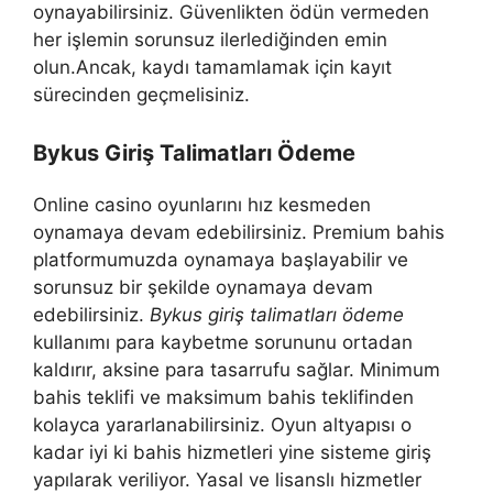
oynayabilirsiniz. Güvenlikten ödün vermeden
her işlemin sorunsuz ilerlediğinden emin
olun.Ancak, kaydı tamamlamak için kayıt
sürecinden geçmelisiniz.
Bykus Giriş Talimatları Ödeme
Online casino oyunlarını hız kesmeden
oynamaya devam edebilirsiniz. Premium bahis
platformumuzda oynamaya başlayabilir ve
sorunsuz bir şekilde oynamaya devam
edebilirsiniz.
Bykus giriş talimatları ödeme
kullanımı para kaybetme sorununu ortadan
kaldırır, aksine para tasarrufu sağlar. Minimum
bahis teklifi ve maksimum bahis teklifinden
kolayca yararlanabilirsiniz. Oyun altyapısı o
kadar iyi ki bahis hizmetleri yine sisteme giriş
yapılarak veriliyor. Yasal ve lisanslı hizmetler