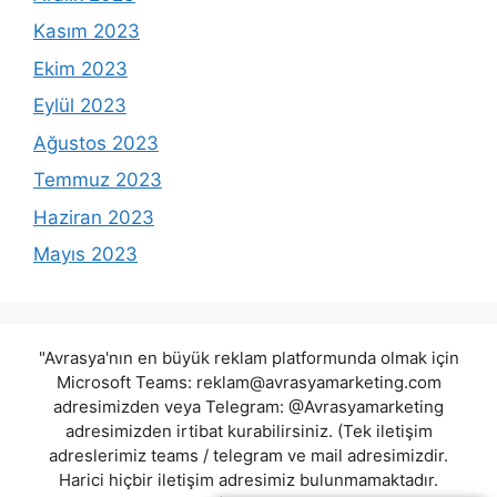
Kasım 2023
Ekim 2023
Eylül 2023
Ağustos 2023
Temmuz 2023
Haziran 2023
Mayıs 2023
"Avrasya'nın en büyük reklam platformunda olmak için
Microsoft Teams:
reklam@avrasyamarketing.com
adresimizden veya Telegram: @Avrasyamarketing
adresimizden irtibat kurabilirsiniz. (Tek iletişim
adreslerimiz teams / telegram ve mail adresimizdir.
Harici hiçbir iletişim adresimiz bulunmamaktadır.