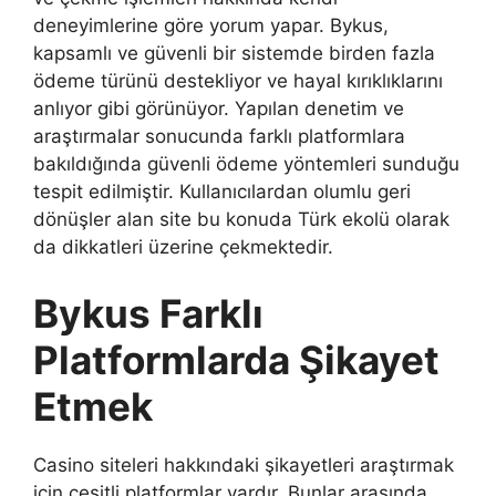
deneyimlerine göre yorum yapar. Bykus,
kapsamlı ve güvenli bir sistemde birden fazla
ödeme türünü destekliyor ve hayal kırıklıklarını
anlıyor gibi görünüyor. Yapılan denetim ve
araştırmalar sonucunda farklı platformlara
bakıldığında güvenli ödeme yöntemleri sunduğu
tespit edilmiştir. Kullanıcılardan olumlu geri
dönüşler alan site bu konuda Türk ekolü olarak
da dikkatleri üzerine çekmektedir.
Bykus Farklı
Platformlarda Şikayet
Etmek
Casino siteleri hakkındaki şikayetleri araştırmak
için çeşitli platformlar vardır. Bunlar arasında