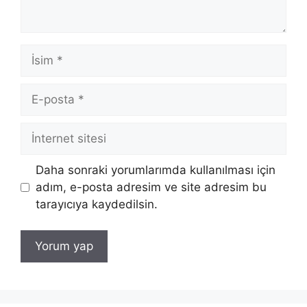
İsim
E-
posta
İnternet
sitesi
Daha sonraki yorumlarımda kullanılması için
adım, e-posta adresim ve site adresim bu
tarayıcıya kaydedilsin.