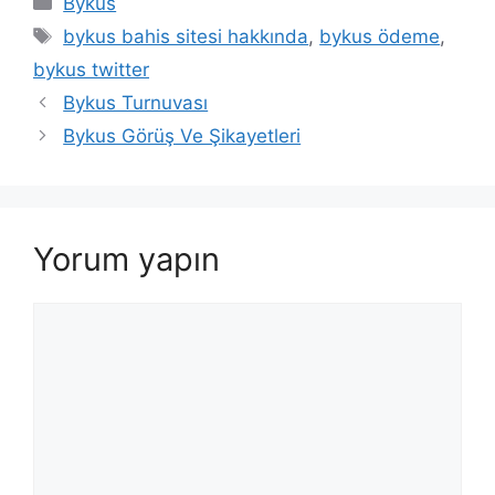
Bykus
Etiketler
bykus bahis sitesi hakkında
,
bykus ödeme
,
bykus twitter
Bykus Turnuvası
Bykus Görüş Ve Şikayetleri
Yorum yapın
Yorum