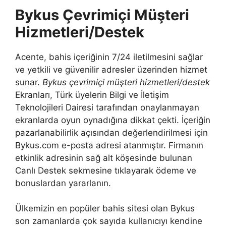
Bykus Çevrimiçi Müşteri
Hizmetleri/Destek
Acente, bahis içeriğinin 7/24 iletilmesini sağlar
ve yetkili ve güvenilir adresler üzerinden hizmet
sunar.
Bykus çevrimiçi müşteri hizmetleri/destek
Ekranları, Türk üyelerin Bilgi ve İletişim
Teknolojileri Dairesi tarafından onaylanmayan
ekranlarda oyun oynadığına dikkat çekti. İçeriğin
pazarlanabilirlik açısından değerlendirilmesi için
Bykus.com e-posta adresi atanmıştır. Firmanın
etkinlik adresinin sağ alt köşesinde bulunan
Canlı Destek sekmesine tıklayarak ödeme ve
bonuslardan yararlanın.
Ülkemizin en popüler bahis sitesi olan Bykus
son zamanlarda çok sayıda kullanıcıyı kendine