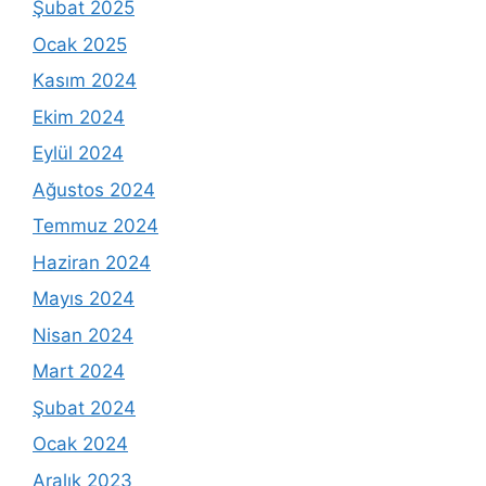
Şubat 2025
Ocak 2025
Kasım 2024
Ekim 2024
Eylül 2024
Ağustos 2024
Temmuz 2024
Haziran 2024
Mayıs 2024
Nisan 2024
Mart 2024
Şubat 2024
Ocak 2024
Aralık 2023