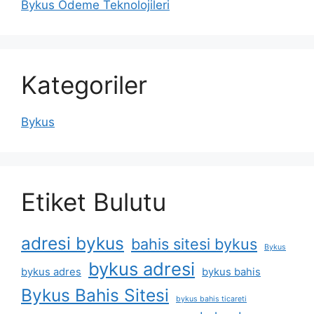
Bykus Ödeme Teknolojileri
Kategoriler
Bykus
Etiket Bulutu
adresi bykus
bahis sitesi bykus
Bykus
bykus adresi
bykus adres
bykus bahis
Bykus Bahis Sitesi
bykus bahis ticareti