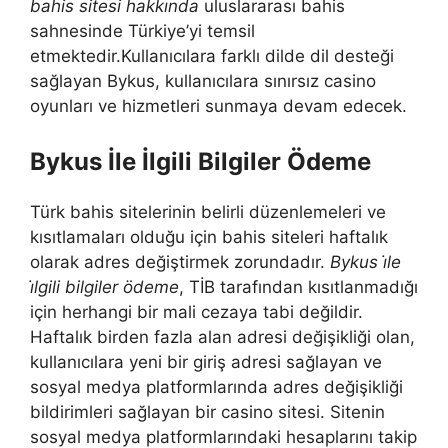
bahis sitesi hakkında
uluslararası bahis
sahnesinde Türkiye’yi temsil
etmektedir.Kullanıcılara farklı dilde dil desteği
sağlayan Bykus, kullanıcılara sınırsız casino
oyunları ve hizmetleri sunmaya devam edecek.
Bykus İle İlgili Bilgiler Ödeme
Türk bahis sitelerinin belirli düzenlemeleri ve
kısıtlamaları olduğu için bahis siteleri haftalık
olarak adres değiştirmek zorundadır.
Bykus i̇le
i̇lgili bilgiler ödeme
, TİB tarafından kısıtlanmadığı
için herhangi bir mali cezaya tabi değildir.
Haftalık birden fazla alan adresi değişikliği olan,
kullanıcılara yeni bir giriş adresi sağlayan ve
sosyal medya platformlarında adres değişikliği
bildirimleri sağlayan bir casino sitesi. Sitenin
sosyal medya platformlarındaki hesaplarını takip