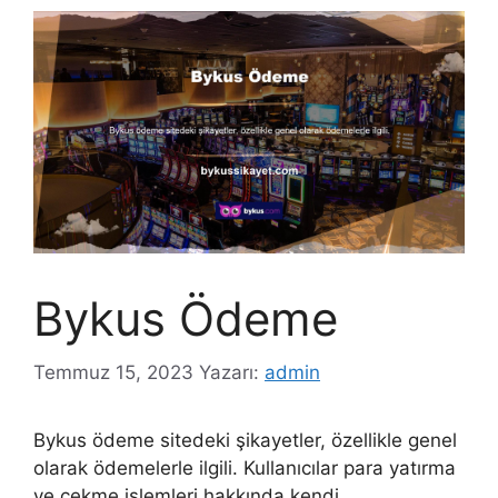
Bykus Ödeme
Temmuz 15, 2023
Yazarı:
admin
Bykus ödeme sitedeki şikayetler, özellikle genel
olarak ödemelerle ilgili. Kullanıcılar para yatırma
ve çekme işlemleri hakkında kendi