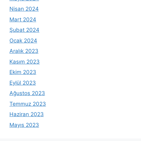
Nisan 2024
Mart 2024
Şubat 2024
Ocak 2024
Aralık 2023
Kasım 2023
Ekim 2023
Eylül 2023
Ağustos 2023
Temmuz 2023
Haziran 2023
Mayıs 2023