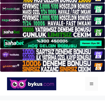
İçeriğe
atla
Menü