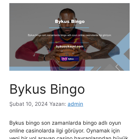
Bykus Bingo
Şubat 10, 2024
Yazarı:
admin
Bykus bingo son zamanlarda bingo adlı oyun
online casinolarda ilgi görüyor. Oynamak için
yeni bir yol arayan casino hayranlarından büyük