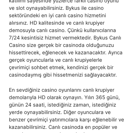
katılımı sayesinde yüzlerce farklı casino oyunu
ve slot oynayabilirsiniz. Bykus ile casino
sektöründeki en iyi canlı casino hizmetini
alırsınız. HD kalitesinde ve canlı krupiyer
demosuyla canlı casino. Çünkü kullanıcılarına
7/24 kesintisiz hizmet vermektedir. Bykus Canlı
Casino size gerçek bir casinoda olduğunuzu
hissettirecek, eğlenecek ve kazanacaktır. Ayrıca
gerçek oyuncularla ve canlı krupiyelerle
çevrimiçi sohbet etmek, kendinizi gerçek bir
casinodaymış gibi hissetmenizi sağlayacaktır.
En sevdiğiniz casino oyunlarını canlı krupiyer
demolarıyla HD olarak oynayın. Yılın 365 günü,
günün 24 saati, istediğiniz zaman, istediğiniz
yerde oynayabilirsiniz. Diğer oyunculara ve
benzer çevrimiçi yatırımcılara karşı eğlenebilir ve
kazanabilirsiniz. Canlı casinoda en popüler ve