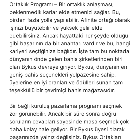
Ortaklık Programı – Bir ortaklık anlaşması,
beklenmedik karlar elde etmenizi sağlar. Bu,
birden fazla yolla yapılabilir. Afinite ortağı olarak
işinizi büyütebilir ve yüksek gelir elde
edebilirsiniz. Ancak hayattaki her şeyde olduğu
gibi başarının da bir anahtarı vardır ve bu, hangi
kariyeri seçtiğinize bağlıdır. İşte tam bu noktada
dünyanın önde gelen bahis şirketlerinden biri
olan Bykus devreye giriyor. Bykus, dünyanın en
geniş bahis seçenekleri yelpazesine sahip,
üyelerine en iyi oranları ve ödülleri sunan tam
teşekküllü bir çevrimiçi bahis mağazasıdır.
Bir bağlı kuruluş pazarlama programı seçmek
zor görünebilir. Ancak bir süre sonra doğru
soruların cevapları sayesinde masa seçmek çok
daha kolay hale geliyor. Bir Bykus üyesi olarak
başarınızda yalnız değilsiniz. Bykus Ortakları