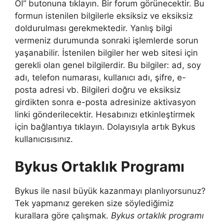
Ol” butonuna tıklayın. Bir forum görünecektir. Bu
formun istenilen bilgilerle eksiksiz ve eksiksiz
doldurulması gerekmektedir. Yanlış bilgi
vermeniz durumunda sonraki işlemlerde sorun
yaşanabilir. İstenilen bilgiler her web sitesi için
gerekli olan genel bilgilerdir. Bu bilgiler: ad, soy
adı, telefon numarası, kullanıcı adı, şifre, e-
posta adresi vb. Bilgileri doğru ve eksiksiz
girdikten sonra e-posta adresinize aktivasyon
linki gönderilecektir. Hesabınızı etkinleştirmek
için bağlantıya tıklayın. Dolayısıyla artık Bykus
kullanıcısısınız.
Bykus Ortaklık Programı
Bykus ile nasıl büyük kazanmayı planlıyorsunuz?
Tek yapmanız gereken size söylediğimiz
kurallara göre çalışmak.
Bykus ortaklık programı