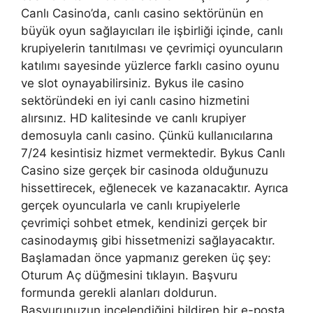
Canlı Casino’da, canlı casino sektörünün en
büyük oyun sağlayıcıları ile işbirliği içinde, canlı
krupiyelerin tanıtılması ve çevrimiçi oyuncuların
katılımı sayesinde yüzlerce farklı casino oyunu
ve slot oynayabilirsiniz. Bykus ile casino
sektöründeki en iyi canlı casino hizmetini
alırsınız. HD kalitesinde ve canlı krupiyer
demosuyla canlı casino. Çünkü kullanıcılarına
7/24 kesintisiz hizmet vermektedir. Bykus Canlı
Casino size gerçek bir casinoda olduğunuzu
hissettirecek, eğlenecek ve kazanacaktır. Ayrıca
gerçek oyuncularla ve canlı krupiyelerle
çevrimiçi sohbet etmek, kendinizi gerçek bir
casinodaymış gibi hissetmenizi sağlayacaktır.
Başlamadan önce yapmanız gereken üç şey:
Oturum Aç düğmesini tıklayın. Başvuru
formunda gerekli alanları doldurun.
Başvurunuzun incelendiğini bildiren bir e-posta