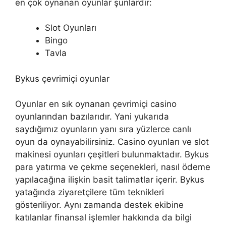
en çok oynanan oyunlar şunlardır:
Slot Oyunları
Bingo
Tavla
Bykus çevrimiçi oyunlar
Oyunlar en sık oynanan çevrimiçi casino
oyunlarından bazılarıdır. Yani yukarıda
saydığımız oyunların yanı sıra yüzlerce canlı
oyun da oynayabilirsiniz. Casino oyunları ve slot
makinesi oyunları çeşitleri bulunmaktadır. Bykus
para yatırma ve çekme seçenekleri, nasıl ödeme
yapılacağına ilişkin basit talimatlar içerir. Bykus
yatağında ziyaretçilere tüm teknikleri
gösteriliyor. Aynı zamanda destek ekibine
katılanlar finansal işlemler hakkında da bilgi