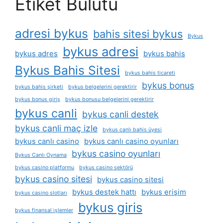
Etiket Bulutu
adresi bykus
bahis sitesi bykus
Bykus
bykus adresi
bykus adres
bykus bahis
Bykus Bahis Sitesi
bykus bahis ticareti
bykus bonus
bykus bahis şirketi
bykus belgelerini gerektirir
bykus bonus giriş
bykus bonusu belgelerini gerektirir
bykus canli
bykus canli destek
bykus canli maç izle
bykus canlı bahis üyesi
bykus canlı casino
bykus canlı casino oyunları
bykus casino oyunları
Bykus Canlı Oynama
bykus casino platformu
bykus casino sektörü
bykus casino sitesi
bykus casino sitesi
bykus destek hattı
bykus erişim
bykus casino slotları
bykus giris
bykus finansal i̇şlemler