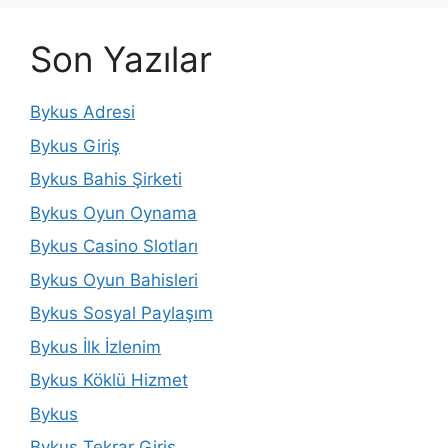
Son Yazılar
Bykus Adresi
Bykus Giriş
Bykus Bahis Şirketi
Bykus Oyun Oynama
Bykus Casino Slotları
Bykus Oyun Bahisleri
Bykus Sosyal Paylaşım
Bykus İlk İzlenim
Bykus Köklü Hizmet
Bykus
Bykus Tekrar Giriş