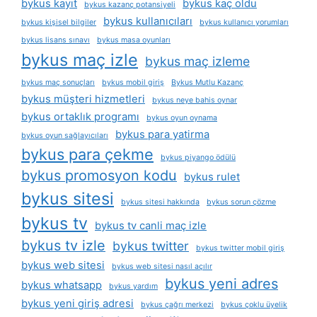
bykus kayıt
bykus kaç oldu
bykus kazanç potansiyeli
bykus kullanıcıları
bykus kişisel bilgiler
bykus kullanıcı yorumları
bykus lisans sınavı
bykus masa oyunları
bykus maç izle
bykus maç izleme
bykus maç sonuçları
bykus mobil giriş
Bykus Mutlu Kazanç
bykus müşteri hizmetleri
bykus neye bahis oynar
bykus ortaklık programı
bykus oyun oynama
bykus para yatirma
bykus oyun sağlayıcıları
bykus para çekme
bykus piyango ödülü
bykus promosyon kodu
bykus rulet
bykus sitesi
bykus sitesi hakkında
bykus sorun çözme
bykus tv
bykus tv canli maç izle
bykus tv izle
bykus twitter
bykus twitter mobil giriş
bykus web sitesi
bykus web sitesi nasıl açılır
bykus yeni adres
bykus whatsapp
bykus yardım
bykus yeni giriş adresi
bykus çağrı merkezi
bykus çoklu üyelik