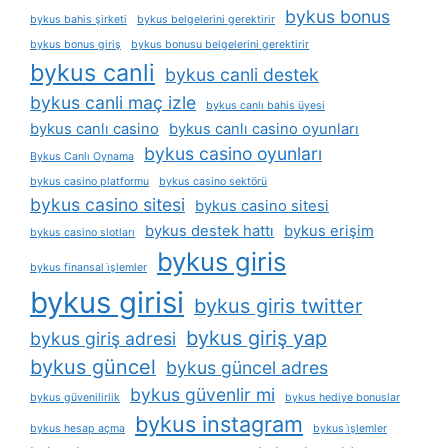
bykus bonus
bykus bahis şirketi
bykus belgelerini gerektirir
bykus bonus giriş
bykus bonusu belgelerini gerektirir
bykus canli
bykus canli destek
bykus canli maç izle
bykus canlı bahis üyesi
bykus canlı casino
bykus canlı casino oyunları
bykus casino oyunları
Bykus Canlı Oynama
bykus casino platformu
bykus casino sektörü
bykus casino sitesi
bykus casino sitesi
bykus destek hattı
bykus erişim
bykus casino slotları
bykus giris
bykus finansal i̇şlemler
bykus girisi
bykus giris twitter
bykus giriş yap
bykus giriş adresi
bykus güncel
bykus güncel adres
bykus güvenlir mi
bykus güvenilirlik
bykus hediye bonuslar
bykus instagram
bykus hesap açma
bykus i̇şlemler